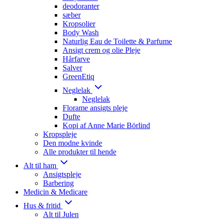
deodoranter
sæber
Kropsolier
Body Wash
Naturlig Eau de Toilette & Parfume
Ansigt crem og olie Pleje
Hårfarve
Salver
GreenEtiq
Neglelak
Neglelak
Florame ansigts pleje
Dufte
Kopi af Anne Marie Börlind
Kropspleje
Den modne kvinde
Alle produkter til hende
Alt til ham
Ansigtspleje
Barbering
Medicin & Medicare
Hus & fritid
Alt til Julen