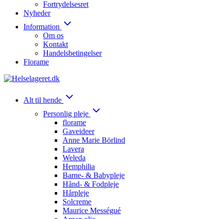
Fortrydelsesret
Nyheder
Information
Om os
Kontakt
Handelsbetingelser
Florame
Alt til hende
Personlig pleje
florame
Gaveideer
Anne Marie Börlind
Lavera
Weleda
Hemphilia
Barne- & Babypleje
Hånd- & Fodpleje
Hårpleje
Solcreme
Maurice Mességué