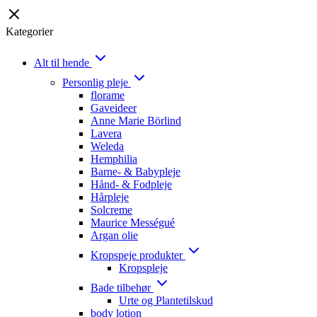
Kategorier
Alt til hende
Personlig pleje
florame
Gaveideer
Anne Marie Börlind
Lavera
Weleda
Hemphilia
Barne- & Babypleje
Hånd- & Fodpleje
Hårpleje
Solcreme
Maurice Mességué
Argan olie
Kropspeje produkter
Kropspleje
Bade tilbehør
Urte og Plantetilskud
body lotion