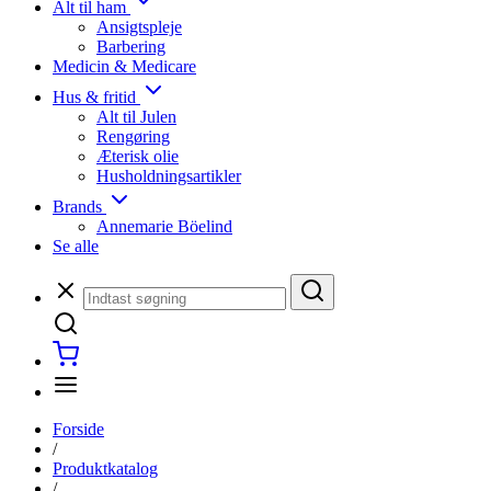
Alt til ham
Ansigtspleje
Barbering
Medicin & Medicare
Hus & fritid
Alt til Julen
Rengøring
Æterisk olie
Husholdningsartikler
Brands
Annemarie Böelind
Se alle
Forside
/
Produktkatalog
/