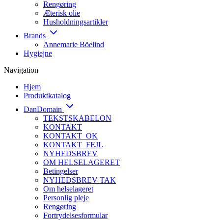
Rengøring
Æterisk olie
Husholdningsartikler
Brands
Annemarie Böelind
Hygiejne
Navigation
Hjem
Produktkatalog
DanDomain
TEKSTSKABELON
KONTAKT
KONTAKT_OK
KONTAKT_FEJL
NYHEDSBREV
OM HELSELAGERET
Betingelser
NYHEDSBREV TAK
Om helselageret
Personlig pleje
Rengøring
Fortrydelsesformular