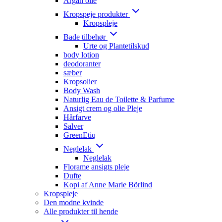
Argan olie
Kropspeje produkter
Kropspleje
Bade tilbehør
Urte og Plantetilskud
body lotion
deodoranter
sæber
Kropsolier
Body Wash
Naturlig Eau de Toilette & Parfume
Ansigt crem og olie Pleje
Hårfarve
Salver
GreenEtiq
Neglelak
Neglelak
Florame ansigts pleje
Dufte
Kopi af Anne Marie Börlind
Kropspleje
Den modne kvinde
Alle produkter til hende