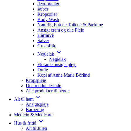
deodoranter
sæber
Kropsolier
Body Wash
Naturlig Eau de Toilette & Parfume
Ansigt crem og olie Pleje
Hårfarve
Salver
GreenEtiq
Neglelak
Neglelak
Florame ansigts pleje
Dufte
Kopi af Anne Marie Börlind
Kropspleje
Den modne kvinde
Alle produkter til hende
Alt til ham
Ansigtspleje
Barbering
Medicin & Medicare
Hus & fritid
Alt til Julen