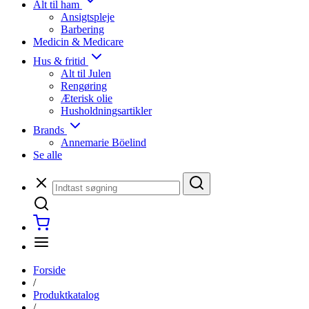
Alt til ham
Ansigtspleje
Barbering
Medicin & Medicare
Hus & fritid
Alt til Julen
Rengøring
Æterisk olie
Husholdningsartikler
Brands
Annemarie Böelind
Se alle
Forside
/
Produktkatalog
/