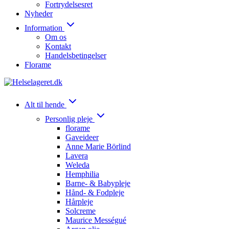
Fortrydelsesret
Nyheder
Information
Om os
Kontakt
Handelsbetingelser
Florame
Alt til hende
Personlig pleje
florame
Gaveideer
Anne Marie Börlind
Lavera
Weleda
Hemphilia
Barne- & Babypleje
Hånd- & Fodpleje
Hårpleje
Solcreme
Maurice Mességué