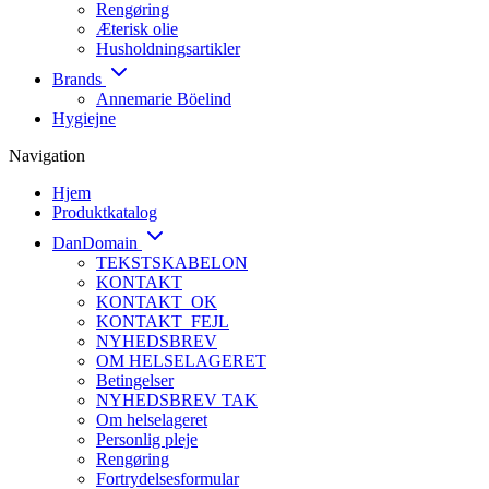
Rengøring
Æterisk olie
Husholdningsartikler
Brands
Annemarie Böelind
Hygiejne
Navigation
Hjem
Produktkatalog
DanDomain
TEKSTSKABELON
KONTAKT
KONTAKT_OK
KONTAKT_FEJL
NYHEDSBREV
OM HELSELAGERET
Betingelser
NYHEDSBREV TAK
Om helselageret
Personlig pleje
Rengøring
Fortrydelsesformular