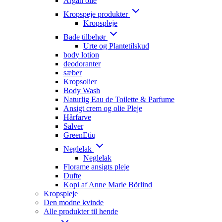
Argan olie
Kropspeje produkter
Kropspleje
Bade tilbehør
Urte og Plantetilskud
body lotion
deodoranter
sæber
Kropsolier
Body Wash
Naturlig Eau de Toilette & Parfume
Ansigt crem og olie Pleje
Hårfarve
Salver
GreenEtiq
Neglelak
Neglelak
Florame ansigts pleje
Dufte
Kopi af Anne Marie Börlind
Kropspleje
Den modne kvinde
Alle produkter til hende