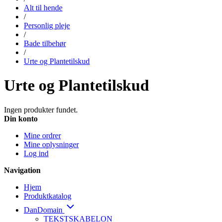
Alt til hende
/
Personlig pleje
/
Bade tilbehør
/
Urte og Plantetilskud
Urte og Plantetilskud
Ingen produkter fundet.
Din konto
Mine ordrer
Mine oplysninger
Log ind
Navigation
Hjem
Produktkatalog
DanDomain
TEKSTSKABELON