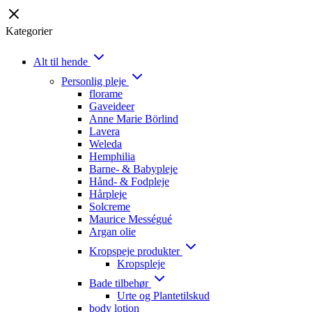
Kategorier
Alt til hende
Personlig pleje
florame
Gaveideer
Anne Marie Börlind
Lavera
Weleda
Hemphilia
Barne- & Babypleje
Hånd- & Fodpleje
Hårpleje
Solcreme
Maurice Mességué
Argan olie
Kropspeje produkter
Kropspleje
Bade tilbehør
Urte og Plantetilskud
body lotion