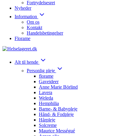
Fortrydelsesret
Nyheder
Information
Om os
Kontakt
Handelsbetingelser
Florame
Alt til hende
Personlig pleje
florame
Gaveideer
Anne Marie Börlind
Lavera
Weleda
Hemphilia
Barne- & Babypleje
Hånd- & Fodpleje
Hårpleje
Solcreme
Maurice Mességué