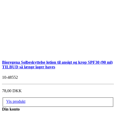
Bioregena Solbeskyttelse lotion til ansigt og krop SPF30 (90 ml)
TILBUD så længe lager haves
10-48552
78,00 DKK
Vis produkt
Din konto