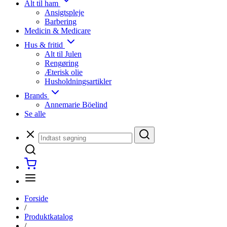
Alt til ham
Ansigtspleje
Barbering
Medicin & Medicare
Hus & fritid
Alt til Julen
Rengøring
Æterisk olie
Husholdningsartikler
Brands
Annemarie Böelind
Se alle
Forside
/
Produktkatalog
/