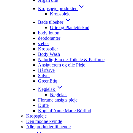
Argan olie
Kropspeje produkter
Kropspleje
Bade tilbehør
Urte og Plantetilskud
body lotion
deodoranter
sæber
Kropsolier
Body Wash
Naturlig Eau de Toilette & Parfume
Ansigt crem og olie Pleje
Hårfarve
Salver
GreenEtiq
Neglelak
Neglelak
Florame ansigts pleje
Dufte
Kopi af Anne Marie Börlind
Kropspleje
Den modne kvinde
Alle produkter til hende