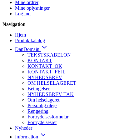
Mine ordrer
Mine oplysninger
Log ind
Navigation
Hjem
Produktkatalog
DanDomain
TEKSTSKABELON
KONTAKT
KONTAKT_OK
KONTAKT_FEJL
NYHEDSBREV
OM HELSELAGERET
Betingelser
NYHEDSBREV TAK
Om helselageret
Personlig pleje
Rengøring
Fortrydelsesformular
Fortrydelsesret
Nyheder
Information