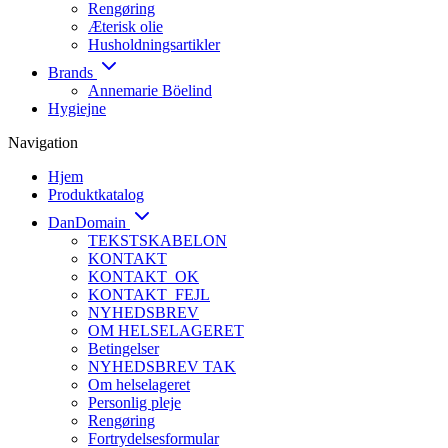
Rengøring
Æterisk olie
Husholdningsartikler
Brands
Annemarie Böelind
Hygiejne
Navigation
Hjem
Produktkatalog
DanDomain
TEKSTSKABELON
KONTAKT
KONTAKT_OK
KONTAKT_FEJL
NYHEDSBREV
OM HELSELAGERET
Betingelser
NYHEDSBREV TAK
Om helselageret
Personlig pleje
Rengøring
Fortrydelsesformular