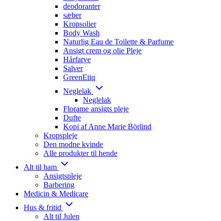
deodoranter
sæber
Kropsolier
Body Wash
Naturlig Eau de Toilette & Parfume
Ansigt crem og olie Pleje
Hårfarve
Salver
GreenEtiq
Neglelak
Neglelak
Florame ansigts pleje
Dufte
Kopi af Anne Marie Börlind
Kropspleje
Den modne kvinde
Alle produkter til hende
Alt til ham
Ansigtspleje
Barbering
Medicin & Medicare
Hus & fritid
Alt til Julen