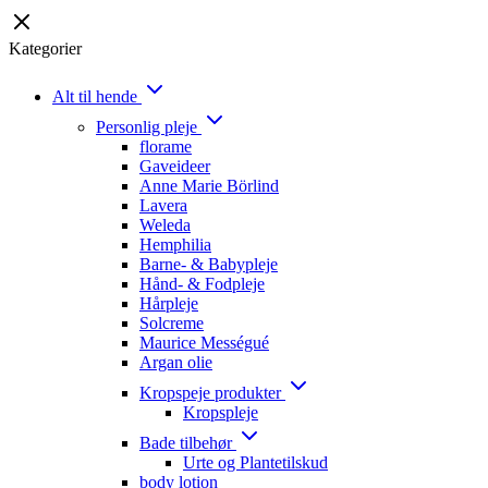
Kategorier
Alt til hende
Personlig pleje
florame
Gaveideer
Anne Marie Börlind
Lavera
Weleda
Hemphilia
Barne- & Babypleje
Hånd- & Fodpleje
Hårpleje
Solcreme
Maurice Mességué
Argan olie
Kropspeje produkter
Kropspleje
Bade tilbehør
Urte og Plantetilskud
body lotion