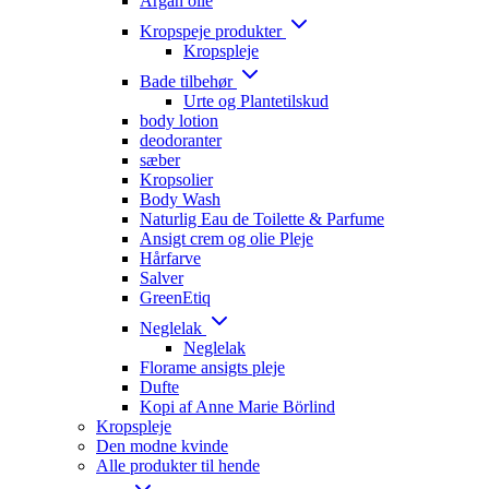
Argan olie
Kropspeje produkter
Kropspleje
Bade tilbehør
Urte og Plantetilskud
body lotion
deodoranter
sæber
Kropsolier
Body Wash
Naturlig Eau de Toilette & Parfume
Ansigt crem og olie Pleje
Hårfarve
Salver
GreenEtiq
Neglelak
Neglelak
Florame ansigts pleje
Dufte
Kopi af Anne Marie Börlind
Kropspleje
Den modne kvinde
Alle produkter til hende