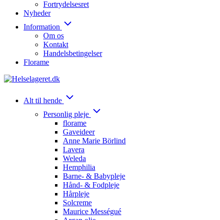
Fortrydelsesret
Nyheder
Information
Om os
Kontakt
Handelsbetingelser
Florame
Alt til hende
Personlig pleje
florame
Gaveideer
Anne Marie Börlind
Lavera
Weleda
Hemphilia
Barne- & Babypleje
Hånd- & Fodpleje
Hårpleje
Solcreme
Maurice Mességué