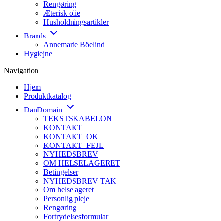
Rengøring
Æterisk olie
Husholdningsartikler
Brands
Annemarie Böelind
Hygiejne
Navigation
Hjem
Produktkatalog
DanDomain
TEKSTSKABELON
KONTAKT
KONTAKT_OK
KONTAKT_FEJL
NYHEDSBREV
OM HELSELAGERET
Betingelser
NYHEDSBREV TAK
Om helselageret
Personlig pleje
Rengøring
Fortrydelsesformular