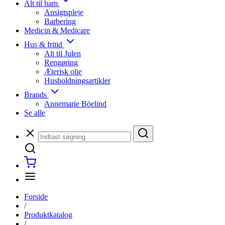
Alt til ham
Ansigtspleje
Barbering
Medicin & Medicare
Hus & fritid
Alt til Julen
Rengøring
Æterisk olie
Husholdningsartikler
Brands
Annemarie Böelind
Se alle
Forside
/
Produktkatalog
/