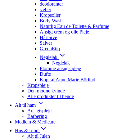
deodoranter
sæber
Kropsolier
Body Wash
Naturlig Eau de Toilette & Parfume
Ansigt crem og olie Pleje
Hårfarve
Salver
GreenEtiq
Neglelak
Neglelak
Florame ansigts pleje
Dufte
Kopi af Anne Marie Börlind
Kropspleje
Den modne kvinde
Alle produkter til hende
Alt til ham
Ansigtspleje
Barbering
Medicin & Medicare
Hus & fritid
Alt til Julen