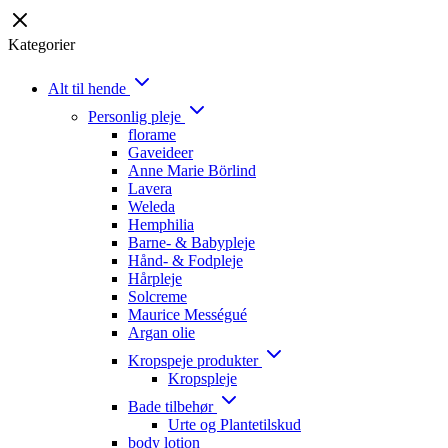
Kategorier
Alt til hende
Personlig pleje
florame
Gaveideer
Anne Marie Börlind
Lavera
Weleda
Hemphilia
Barne- & Babypleje
Hånd- & Fodpleje
Hårpleje
Solcreme
Maurice Mességué
Argan olie
Kropspeje produkter
Kropspleje
Bade tilbehør
Urte og Plantetilskud
body lotion